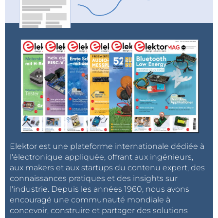
(notamment l'OS) et des processeurs est
Répondre
indispensable.
Je remercie Elektor d'ouvrir le débat,
j'espère qu'il évitera toute polémique
(politicienne) pour arriver à des
conclusions pragmatiques.
Une piste serait d'imposer aux produits
importés une taxe de compensation des
externalités : impact environnemental
(transport compris), différences de
couverture sociale...
Répondre
Elektor est une plateforme internationale dédiée à
l'électronique appliquée, offrant aux ingénieurs,
aux makers et aux startups du contenu expert, des
connaissances pratiques et des insights sur
l'industrie. Depuis les années 1960, nous avons
encouragé une communauté mondiale à
concevoir, construire et partager des solutions