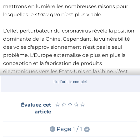
mettrons en lumière les nombreuses raisons pour
lesquelles le
statu quo
n’est plus viable.
L'effet perturbateur du coronavirus révèle la position
dominante de la Chine. Cependant, la vulnérabilité
des voies d'approvisionnement n’est pas le seul
problème. L'Europe externalise de plus en plus la
conception et la fabrication de produits
électroniques vers les États-Unis et la Chine. C’est
préjudiciable non seulement à l'industrie
Lire l'article complet
européenne, mais à la société dans son ensemble. La
Commission européenne
est désormais attachée à la
souveraineté technologique : la capacité de créer et
★
★
★
★
★
★
★
★
★
★
Évaluez cet
article
d'utiliser sa propre technologie. La Commission
invoque la sécurité européenne et la croissance
économique dans l'UE.
Page 1 / 1