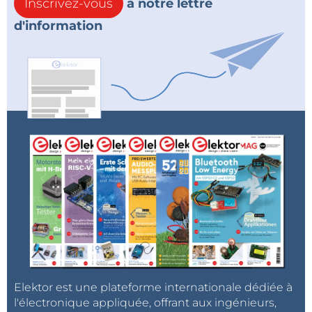
Inscrivez-vous
à notre lettre
évolution montre que la cybersécurité n’est plus une
d'information
option. Elle devient une composante essentielle de
la connectivité. Les solutions capables d’intégrer ces
exigences permettent de sécuriser les systèmes
tout en simplifiant la conformité réglementaire, un
enjeu central pour les années à venir.
HMS Networks AB
Elektor est une plateforme internationale dédiée à
l'électronique appliquée, offrant aux ingénieurs,