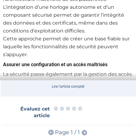
L’intégration d’une horloge autonome et d’un
composant sécurisé permet de garantir l’intégrité
des données et des certificats, même dans des
conditions d’exploitation difficiles.
Cette approche permet de créer une base fiable sur
laquelle les fonctionnalités de sécurité peuvent
s’appuyer.
Assurer une configuration et un accès maîtrisés
La sécurité passe également par la gestion des accès.
Les passerelles proposent une configuration
Lire l'article complet
sécurisée et un contrôle des utilisateurs selon leur
rôle, permettant de limiter les risques d’accès non
autorisé.
★
★
★
★
★
★
★
★
★
★
Évaluez cet
Cette organisation reflète les besoins des
article
environnements industriels, où plusieurs profils
interviennent sur un même système.
Page 1 / 1