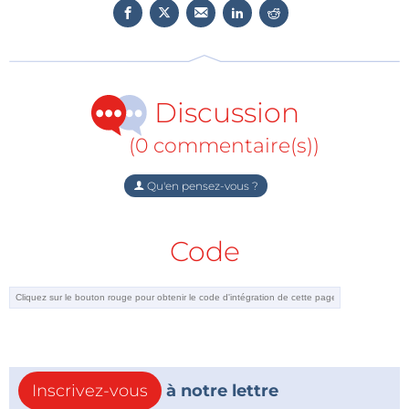
matière de test évoluent rapidement. Disposer d’une
plateforme multi‑technologies devient
indispensable pour suivre ce rythme et éviter les
retards dans la validation des équipements.
Discussion
Si vous évoluez dans l’écosystème des
(0 commentaire(s))
télécommunications ou de l’IoT, cette annonce
montre que la certification devient un élément
Qu'en pensez-vous ?
stratégique du déploiement des technologies sans
fil. Avec cette infrastructure, le CERT et Anritsu
Code
contribuent à sécuriser l’avenir de la connectivité en
Afrique.
Anritsu Corporation
Inscrivez-vous
à notre lettre