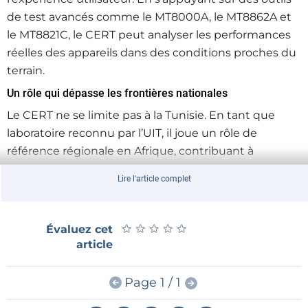
de test avancés comme le MT8000A, le MT8862A et
le MT8821C, le CERT peut analyser les performances
réelles des appareils dans des conditions proches du
terrain.
Un rôle qui dépasse les frontières nationales
Le CERT ne se limite pas à la Tunisie. En tant que
laboratoire reconnu par l’UIT, il joue un rôle de
référence régionale en Afrique, contribuant à
harmoniser les pratiques de certification et à
Lire l'article complet
accompagner les autorités locales.
Ce positionnement renforce l’importance de
disposer d’outils capables de couvrir l’ensemble des
★
★
★
★
★
★
★
★
★
★
Évaluez cet
technologies émergentes.
article
Accompagner l’évolution rapide des standards
Page 1 / 1
Avec la transition vers la 5G et l’arrivée de nouvelles
générations de connectivité, les exigences en