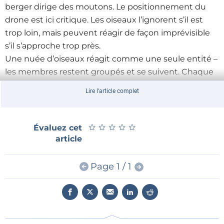
berger dirige des moutons. Le positionnement du
drone est ici critique. Les oiseaux l’ignorent s’il est
trop loin, mais peuvent réagir de façon imprévisible
s’il s’approche trop près.
Une nuée d’oiseaux réagit comme une seule entité –
les membres restent groupés et se suivent. Chaque
oiseau réagit au comportement de ses voisins, et
Lire l'article complet
c’est cet instinct que l’algorithme exploite : le drone
(autonome) se positionne de façon à ce que les
oiseaux bordant la nuée changent de direction et
★
★
★
★
★
★
★
★
★
★
Évaluez cet
orientent ainsi le vol dans son ensemble.
article
Un modèle moutonnier
Page 1 / 1
Pour apprendre à un drone à diriger une nuée
d’oiseaux, les chercheurs ont étudié la dynamique du
comportement de vol des oiseaux et en ont tiré un
modèle mathématique. Le résultat est pour