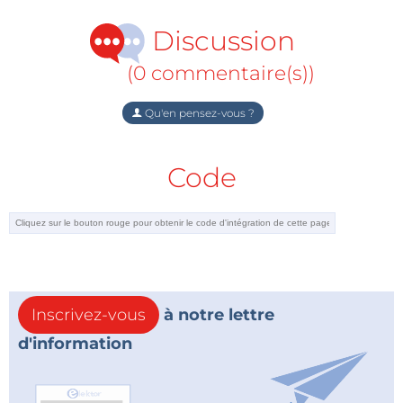
l’essentiel un prolongement dans la troisième
dimension des modèles 2D décrivant le
Discussion
comportement des troupeaux de moutons.
(0 commentaire(s))
Qu'en pensez-vous ?
Code
(Video: Easy.nu)
Inscrivez-vous
à notre lettre
d'information