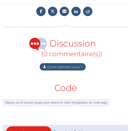
un large éventail de sujets avec des projets détaillés,
des articles de fond, et plus encore.
Table des matières
Discussion
C’est quoi l’IA en périphérie (
Edge AI
) ? Apporter
(0 commentaire(s))
de l’intelligence dans l’appareil
Découverte d’Edge Impulse Studio : construisez
Qu'en pensez-vous ?
et déployez facilement des modèles d’IA à la
périphérie
Code
Reconnaissance de mots-clés avec Edge
Impulse : reconnaissance vocale intégrée.
Cours accéléré : Premiers pas avec Edge
Impulse – Collecter, entraîner et déployer un
modèle ML avec l’Arduino Nano 33 BLE Sense