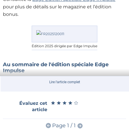
pour plus de détails sur le magazine et l’édition
bonus.
Édition 2025 dirigée par Edge Impulse
Au sommaire de l'édition spéciale Edge
Impulse
Que vous optimisiez des
microcontrôleurs
pour
Lire l'article complet
l’inférence ou que vous fassiez vos premiers pas dans
l’intelligence embarquée, ce numéro vous inspirera à
repousser les limites du possible. Avec des
★
★
★
★
★
★
★
★
★
★
Évaluez cet
plateformes comme
Edge Impulse
, le monde de l’IA
article
en périphérie est désormais accessible à chaque
ingénieur, maker et étudiant. Cette édition aborde
Page 1 / 1