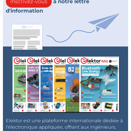
Inscrivez-vous
à notre lettre
d'information
Edge Impulse Studio : créer et déployer des modèles d’IA embarqués
Reconnaissance de mouvement avec détection
d’anomalie : un tutoriel complet
Questions de la communauté Elektor :
découvrez Edge Impulse
Regard vers le futur : IA en périphérie –
alimenter la prochaine génération d’appareils
Test :
Thundercomm Rubik Pi 3
: l’univers
Raspberry Pi rencontre l’IA en périphérie
Détection de défauts sur les PCB : vision par
ordinateur avec Raspberry Pi
Elektor est une plateforme internationale dédiée à
l'électronique appliquée, offrant aux ingénieurs,