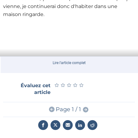
vienne, je continuerai donc d'habiter dans une
maison ringarde.
Lire l'article complet
★
★
★
★
★
★
★
★
★
★
Évaluez cet
article
Page 1 / 1