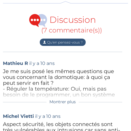
Discussion
(7 commentaire(s))
Qu'en pensez-vous ?
Mathieu R
il y a 10 ans
Je me suis posé les mêmes questions que
vous concernant la domotique: à quoi ça
peut servir en fait ?
- Réguler la température: Oui, mais pas
besoin de le programmer, un bon système
devrait analyser les températures intérieures
Montrer plus
F6HQZ
il y a 10 ans
et extérieures, l'occupation et calculer le
meilleur moment pour déclencher/arrêter le
A mes yeux, la domotique ne peut être
Michel Vietti
il y a 10 ans
chauffage. C'est ce que fait un Nest
qu'une sorte de majordome aux ordres
- Allumer les lumières automatiquement en
de la voix des occupants de la maison
Aspect sécurité, les objets connectés sont
soirée: Oui, c'est joli. Mais un détecteur de
intelligente, pilotant l'ensemble des
très vulnérables aux intrusions car sans anti-