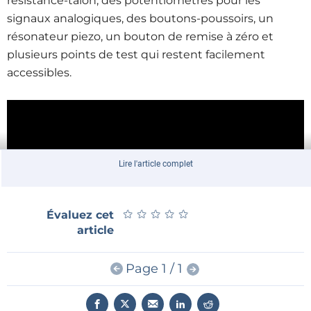
résistance-talon, des potentiomètres pour les
signaux analogiques, des boutons-poussoirs, un
résonateur piezo, un bouton de remise à zéro et
plusieurs points de test qui restent facilement
accessibles.
Lire l'article complet
★
★
★
★
★
★
★
★
★
★
Évaluez cet
article
Page 1 / 1