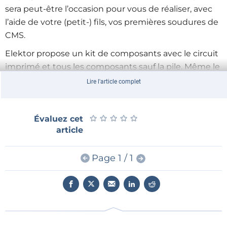
sera peut-être l’occasion pour vous de réaliser, avec
l’aide de votre (petit-) fils, vos premières soudures de
CMS.
Elektor propose un kit de composants avec le circuit
imprimé et tous les composants sauf la pile. Même le
boîtier est inclus !
Lire l'article complet
Et tout ça à un petit prix ! Jusqu'à
lundi matin
★
★
★
★
★
★
★
★
★
★
Évaluez cet
vous pouvez réserver ce kit au prix de seulement
article
12,50 €. L'expédition sera effectuée fin du mois.
Page 1 / 1