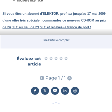
nouvelle interface
Si vous êtes un abonné d'ELEKTOR, profitez jusqu'au 17 mai 2009
d'une offre très spéciale : commandez ce
nouveau CD-ROM au prix
de 24,90 € au lieu de 29,50 €
et recevez-le franco de port !
Lire l'article complet
Si vous n'êtes pas abonné d'Elektor, mais souhaitez commander ce
CD-ROM,
cliquez ici
★
★
★
★
★
★
★
★
★
★
Évaluez cet
article
Si vous n'êtes pas abonné d'Elektor, c'est peut-
être le moment où jamais de le devenir :
Page 1 / 1
cliquez ici
.