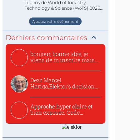
Tijdens de World of Industry,
Technology & Science (WoTS) 2026
staat de World of Electronics volledi
Ajoutez votre événement
Derniers commentaires
bonjour, bonne idée, je
viens de m inscrire mais
o...
Dear Marcel
Hariga,Elektor’s decision
to republish...
Approche hyper claire et
bien exposée. Code
concis...