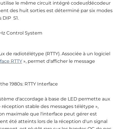
r utilise le même circuit intégré codeur/décodeur
nt des huit sorties est déterminé par six modes
s DIP S1.
ux de radiotélétype (RTTY). Associée à un logiciel
rface RTTY
», permet d'afficher le message
 système d'accordage à base de LED permette aux
e réception stable des messages télétype »,
ion maximale que l'interface peut gérer est
nt été atteints lors de la réception d'un signal
usement, est plutôt rare sur les bandes OC de nos