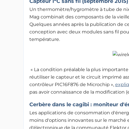
Capteur I
C sans fil (septembre 2015)
Un thermomètre/hygromètre à tube de nixie 
Mag combinait des composants de la vieill
Quelques années après la publication de ce
conception avec deux modules sans fil pour 
température.
« La condition préalable la plus importante
réutiliser le capteur et le circuit imprimé a
contrôleur PIC16F876 de Microchip »,
expli
pas avoir connaissance de la modification (et
Cerbère dans le cagibi : moniteur d'é
Les applications de consommation d'énergie
moins d'options innovantes sur le marché 
d'électronique de la communauté Elektor d