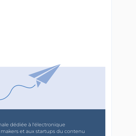
nale dédiée à l'électronique
x makers et aux startups du contenu