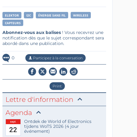
ELEKTOR
I2C
ÉNERGIE SANS FIL
WIRELESS
CAPTEURS
Abonnez-vous aux balises
! Vous recevrez une
notification dès que le sujet correspondant sera
abordé dans une publication.
0
Participez à la conversation
Print
Lettre d'information
Agenda
Ontdek de World of Electronics
sept.
tijdens WoTS 2026 (4 jour
22
événement)