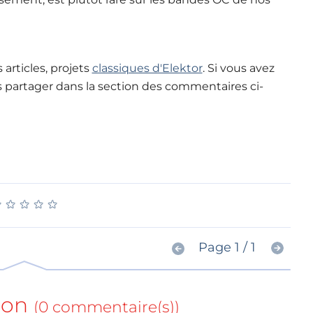
articles, projets
classiques d'Elektor
. Si vous avez
s partager dans la section des commentaires ci-
★
★
★
★
★
★
★
★
★
★
Page 1 / 1
ion
(0 commentaire(s))