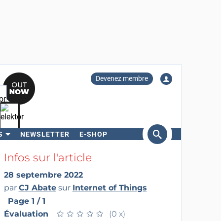
Devenez membre
S
NEWSLETTER
E-SHOP
ercher
Infos sur l'article
28 septembre 2022
par
CJ Abate
sur
Internet of Things
Page 1 / 1
Évaluation
★
★
★
★
★
★
★
★
★
★
(0 x)