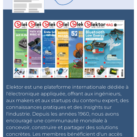
Professeur De Doncker
Rik W. De Doncker (M'87
SM'99 F'01) a obtenu en
1981 son diplôme
d'ingénieur en
électricité-mécanique et
en 1986 son doctorat en
génie électrique de la
KULeuven, Belgique. En
1987, il a été nommé
Elektor est une plateforme internationale dédiée à
professeur associé invité
l'électronique appliquée, offrant aux ingénieurs,
aux makers et aux startups du contenu expert, des
à l'université du
connaissances pratiques et des insights sur
Wisconsin, à Madison. En
l'industrie. Depuis les années 1960, nous avons
1988, il a rejoint le centre de recherche et de
encouragé une communauté mondiale à
développement de GE Corporate, à Schenectady, NY.
concevoir, construire et partager des solutions
En novembre 1994, il rejoint la
Silicon Power
concrètes. Les membres bénéficient d'un accès