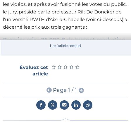
les vidéos, et après avoir fusionné les votes du public,
le jury, présidé par le professeur Rik De Doncker de
l'université RWTH d'Aix-la-Chapelle (voir ci-dessous) a
décerné les prix aux trois gagnants :
Premier prix : 75 000 € de budget marketing
Lire l'article complet
AXS Motionsystem Ltd,
un système expert en
ergonomie pour l’évaluation et la qualification des
lieux de travail
★
★
★
★
★
★
★
★
★
★
Évaluez cet
article
Deuxième prix : 50 000 € de budget
marketing
Page 1 / 1
Micropack-3D
,
ou l'emballage électronique adaptatif
Troisième prix : 25 000 € de budget
marketing
e-Fásli Ltd
,
un appareil d'auto-apprentissage de la
thermothérapie