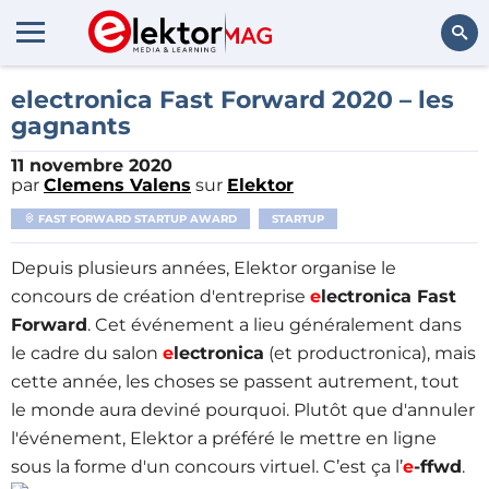
Rechercher
electronica Fast Forward 2020 – les
gagnants
11 novembre 2020
par
Clemens Valens
sur
Elektor
FAST FORWARD STARTUP AWARD
STARTUP
Depuis plusieurs années, Elektor organise le
concours de création d'entreprise
e
lectronica Fast
Forward
. Cet événement a lieu généralement dans
le cadre du salon
e
lectronica
(et productronica), mais
cette année, les choses se passent autrement, tout
le monde aura deviné pourquoi. Plutôt que d'annuler
l'événement, Elektor a préféré le mettre en ligne
sous la forme d'un concours virtuel. C’est ça l’
e
-ffwd
.