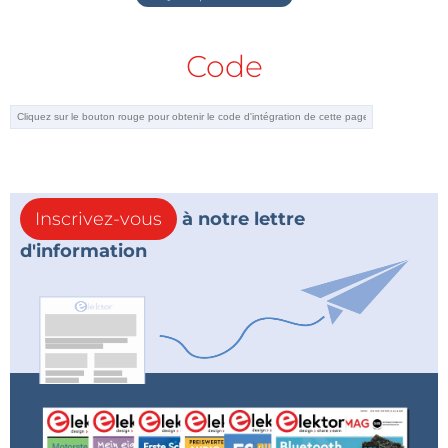
Audio I/O bus (Bus d’entrée/sortie audio) :
Il
comprend deux canaux d’entrée et quatre
Code
canaux de sortie. Les sorties sont filtrées par des
filtres actifs ou passifs alors que les entrées sont
traitées par le DSP.
Possibilités supplémentaires
: L’ESP32
comprend également un convertisseur USB-
série et une entrée/sortie MIDI.
Inscrivez-vous
à notre lettre
Le diagramme ci-dessous montre la disposition et les
d'information
interconnexions entre les différents composants.
Le schéma fonctionnel du Processeur Audio DSP FX contient deux
parties principales : un ESP32 et le DSP.
Alerte de tag :
Abonnez-vous au
Je m'abonne