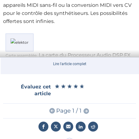
appareils MIDI sans-fil ou la conversion MIDI vers CV
pour le contrôle des synthétiseurs. Les possibilités
offertes sont infinies.
La carte du Processeur Audio DSP FX
Carte assemblée.
Lire l'article complet
met en jeu un logiciel open-source, vous laissant la
liberté de l’adapter à vos projets audios. Que vous
soyez intéressé par l’utilisation des bibliothèques
★
★
★
★
★
★
★
★
★
★
Évaluez cet
article
associées ou par la création de nouvelles applications,
les nombreuses informations disponibles vous
aideront. Pour davantage de détails, consultez
Page 1 / 1
la
page Elektor Labs de ce projet
ou rendez-vous sur
le
dépôt GitHub
.