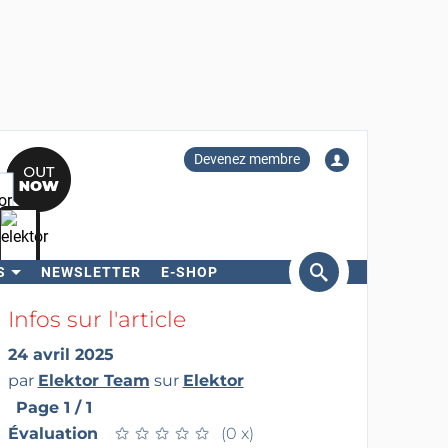
Devenez membre
S
NEWSLETTER
E-SHOP
ercher
Infos sur l'article
24 avril 2025
par
Elektor Team
sur
Elektor
Page 1 / 1
Évaluation
★
★
★
★
★
★
★
★
★
★
(0 x)