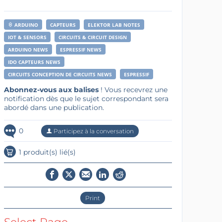
ARDUINO
CAPTEURS
ELEKTOR LAB NOTES
IOT & SENSORS
CIRCUITS & CIRCUIT DESIGN
ARDUINO NEWS
ESPRESSIF NEWS
IDO CAPTEURS NEWS
CIRCUITS CONCEPTION DE CIRCUITS NEWS
ESPRESSIF
Abonnez-vous aux balises
! Vous recevrez une
notification dès que le sujet correspondant sera
abordé dans une publication.
0
Participez à la conversation
1 produit(s) lié(s)
Print