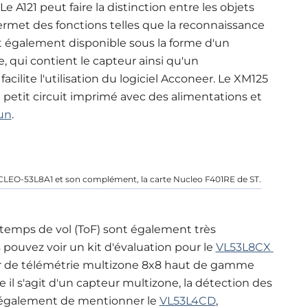
 A121 peut faire la distinction entre les objets
ermet des fonctions telles que la reconnaissance
 est également disponible sous la forme d'un
 qui contient le capteur ainsi qu'un
ilite l'utilisation du logiciel Acconeer. Le XM125
petit circuit imprimé avec des alimentations et
un
.
UCLEO-53L8A1 et son complément, la carte Nucleo F401RE de ST.
 temps de vol (ToF) sont également très
 pouvez voir un kit d'évaluation pour le
VL53L8CX 
r de télémétrie multizone 8x8 haut de gamme
il s'agit d'un capteur multizone, la détection des
t également de mentionner le
VL53L4CD
, 