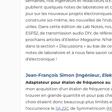
semaines, nos ingénieurs et rédacteurs d'
E
publient quelques notes de laboratoire et 
jour sur les nouveaux projets électroniques
construire soi-même, les nouvelles de l'ind
utiles. Dans cette édition de Lab Notes, no
ESP32, de transmission audio DIY, de référe
prochains articles d'
Elektor Magazin
e
. N'h
dans la section « Discussions » au bas de ce
notes de laboratoire et à nous faire savoir ce
d'électronique !
Jean-François Simon (Ingénieur,
Elek
Adaptateur pour étalon de fréquence au
mon acquisition d'un étalon de fréquence 
trouver en grande quantité et pour pas cher
choix étaient donc beaucoup plus limités et
l'occurrence le
SA.22C
 de Symmetricom (
M