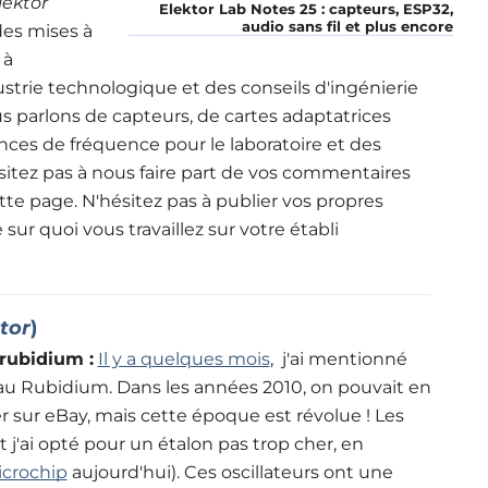
lektor
Elektor Lab Notes 25 : capteurs, ESP32,
audio sans fil et plus encore
des mises à
 à
ustrie technologique et des conseils d'ingénierie
us parlons de capteurs, de cartes adaptatrices
nces de fréquence pour le laboratoire et des
ésitez pas à nous faire part de vos commentaires
tte page. N'hésitez pas à publier vos propres
 sur quoi vous travaillez sur votre établi
tor
)
 rubidium
:
Il y a quelques mois
, 
j'ai mentionné
au Rubidium. Dans les années 2010, on pouvait en
 sur eBay, mais cette époque est révolue ! Les
 j'ai opté pour un étalon pas trop cher, en
icrochip
aujourd'hui
). 
Ces oscillateurs ont une