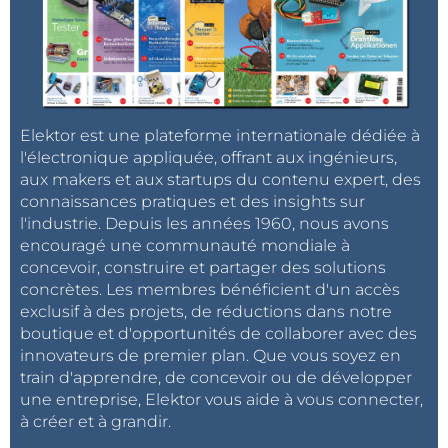
vous accompagner. Découvrez comment valoriser
votre passion en vous connectant avec des éditeurs,
mentors et une audience mondiale d’ingénieurs et
de makers.
Elektor est une plateforme internationale dédiée à
Rejoignez le Réseau d’Experts Elektor
ici
.
l'électronique appliquée, offrant aux ingénieurs,
aux makers et aux startups du contenu expert, des
connaissances pratiques et des insights sur
Cette session
normalement proposée à 25 € est
l'industrie. Depuis les années 1960, nous avons
offerte grâce à
Elektor Academy Pro
.
encouragé une communauté mondiale à
concevoir, construire et partager des solutions
concrètes. Les membres bénéficient d'un accès
exclusif à des projets, de réductions dans notre
boutique et d'opportunités de collaborer avec des
innovateurs de premier plan. Que vous soyez en
train d'apprendre, de concevoir ou de développer
une entreprise, Elektor vous aide à vous connecter,
à créer et à grandir.