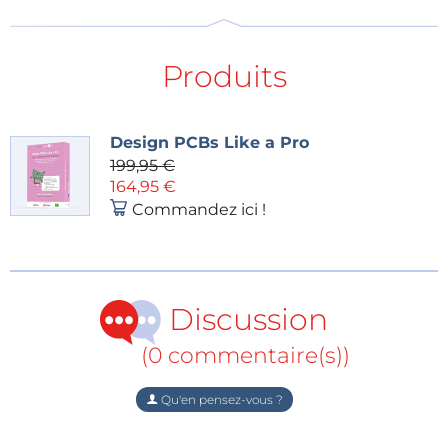
Würzburg
Comment publier, enseigner et commercialiser
vos propres conceptions et contenus avec
Produits
Elektor
Session de questions-réponses en direct avec
l’équipe éditoriale Elektor
Design PCBs Like a Pro
199,95 €
164,95 €
Commandez ici !
Invité spécial :
Nous serons rejoints en direct par plusieurs Experts
Elektor durant l’événement. Ils partageront leurs
impressions sur l’Elektor Live! Expert Day, et certains
Discussion
pourraient même présenter quelque chose de
spécial.
(0 commentaire(s))
Alerte cadeau !
Qu'en pensez-vous ?
Nous faisons gagner le
Learning Digital Electronics
Bundle
!