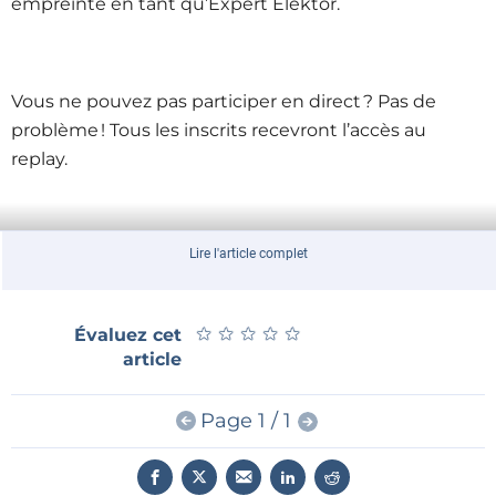
empreinte en tant qu’Expert Elektor.
Vous ne pouvez pas participer en direct ? Pas de
problème ! Tous les inscrits recevront l’accès au
replay.
Inscrivez-vous maintenant
Lire l'article complet
★
★
★
★
★
★
★
★
★
★
Évaluez cet
article
Ce que vous découvrirez pendant cet Elektor
Lab Talk :
Comment rejoindre et bénéficier du Réseau
Page 1 / 1
d’Experts Elektor
Découverte de l’Elektor Live! Expert Day 2025 à