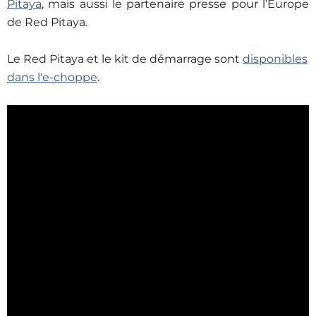
Pitaya
, mais aussi le partenaire presse pour l’Europe
de Red Pitaya.
Le Red Pitaya et le kit de démarrage sont
disponibles
dans l'e-choppe
.