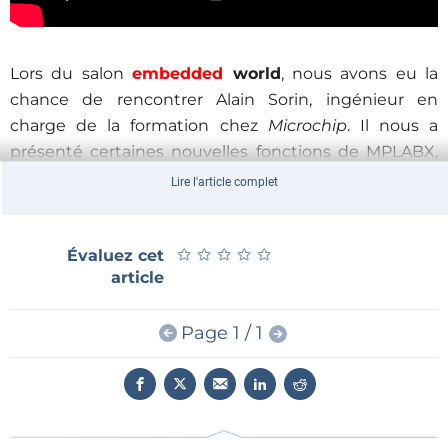
Lors du salon
embedded
world
, nous avons eu la
chance de rencontrer Alain Sorin, ingénieur en
charge de la formation chez
Microchip
. Il nous a
présenté certaines nouvelles fonctions de MPLABX,
dont le
plugin
Code Configurator et la structure
Lire l'article complet
Harmony.
★
★
★
★
★
★
★
★
★
★
Évaluez cet
article
Nouvelles, démos et parutions d’Elektor
Page 1 / 1
Abonnez-vous à Elektor.TV sur YouTube !