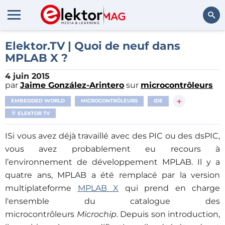
Rechercher
Elektor.TV | Quoi de neuf dans
MPLAB X ?
4 juin 2015
par
Jaime González-Arintero
sur
microcontrôleurs
+
EMBEDDED WORLD
MICROCONTRÔLEURS
IDE
ELEKTOR TV
ISi vous avez déjà travaillé avec des PIC ou des dsPIC,
vous avez probablement eu recours à
l’environnement de développement MPLAB. Il y a
quatre ans, MPLAB a été remplacé par la version
multiplateforme
MPLAB X
qui prend en charge
l'ensemble du catalogue des
microcontrôleurs
Microchip
. Depuis son introduction,