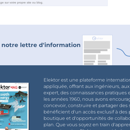
 notre lettre d'information
Elektor est une plateforme internatio
appliquée, offrant aux ingénieurs, au
expert, des connaissances pratiques et
les années 1960, nous avons encou
concevoir, construire et partager de
bénéficient d'un accès exclusif à des 
boutique et d'opportunités de collab
plan. Que vous soyez en train d'appr