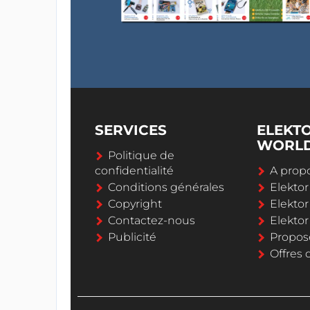
SERVICES
ELEKT
WORL
Politique de
confidentialité
A propo
Conditions générales
Elekto
Copyright
Elektor
Contactez-nous
Elekto
Publicité
Propos
Offres 