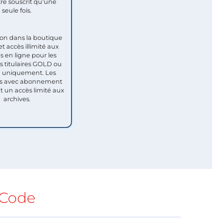
re souscrit qu'une
seule fois.​
ion dans la boutique
et accès illimité aux
s en ligne pour les
titulaires GOLD ou
uniquement. Les
 avec abonnement
nt un accès limité aux
archives.
Code