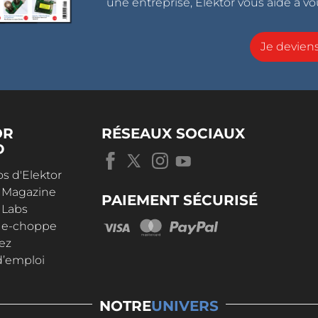
une entreprise, Elektor vous aide à vou
Je devie
OR
RÉSEAUX SOCIAUX
D
s d'Elektor
r Magazine
PAIEMENT SÉCURISÉ
 Labs
r e-choppe
ez
d’emploi
NOTRE
UNIVERS