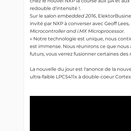
chez le nouvel NXP la course aux µA et aux
redouble d'intensité !.
Sur le salon
embedded 2016
, ElektorBusine
invité par NXP à converser avec Geoff Lees,
Microcontroller
and i.MX Microprocessor
.
« Notre technologie est unique, nous conti
est immense. Nous réunirons ce que nous 
futurs, vous verrez fusionner certaines des m
La nouvelle du jour est l'anonce de la nou
ultra-faible LPC5411x à double-coeur Cortex