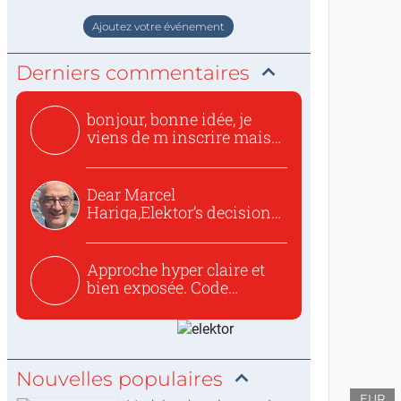
staat de World of Electronics volledi
Ajoutez votre événement
Derniers commentaires
bonjour, bonne idée, je
viens de m inscrire mais
o...
Dear Marcel
Hariga,Elektor’s decision
to republish...
Approche hyper claire et
bien exposée. Code
concis...
Nouvelles populaires
EUR