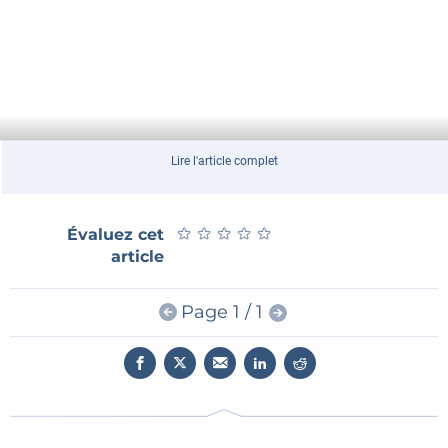
Lire l'article complet
★
★
★
★
★
★
★
★
★
★
Évaluez cet
article
Page 1 / 1