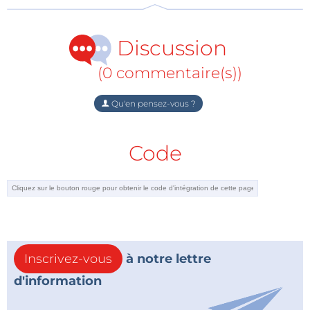
la fois instructif et divertissant ! Regardez-la ci-
dessous :
Discussion
(0 commentaire(s))
Qu'en pensez-vous ?
Code
Explorez davantage
Envie d'en savoir plus sur les LEDs, les composants,
l'éclairage ou sur l'électronique en général ?
Inscrivez-vous
à notre lettre
Consultez notre contenu supplémentaire sur notre
d'information
chaîne YouTube Elektor
et sur notre chaîne YouTube