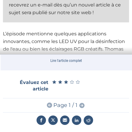
recevrez un e-mail dès qu’un nouvel article à ce
sujet sera publié sur notre site web !
L’épisode mentionne quelques applications
innovantes, comme les LED UV pour la désinfection
de l'eau ou bien les éclairages RGB créatifs. Thomas
montre aussi un exemple de LED de forte puissance
Lire l'article complet
et explique comment choisir et modifier les
alimentations pour améliorer la fiabilité et réduire les
interférences électromagnétiques.
★
★
★
★
★
★
★
★
★
★
Évaluez cet
article
Enfin, la vidéo présente
Elektor GPT
, un outil à base
d’IA conçu pour faciliter la recherche dans les
Page 1 / 1
archives Elektor et explorer ainsi plusieurs décennies
de contenu électronique. La vidéo mêle détails
techniques et conseils pratiques, pour un épisode à