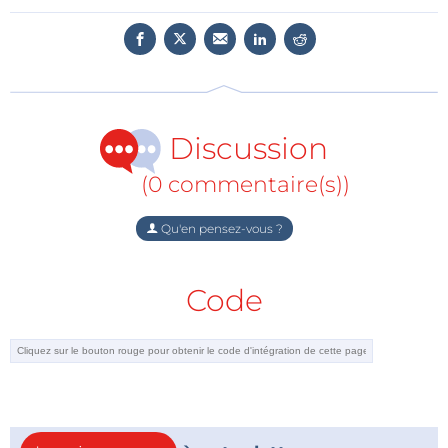
intègre des fonctions qui améliorent la résistance
aux perturbations électriques et permettent de
surveiller son fonctionnement.
Cette capacité à intégrer performance et fiabilité est
essentielle pour les applications automobiles.
Discussion
Si vous travaillez dans l’électronique de puissance ou
(0 commentaire(s))
l’e‑mobilité, cette innovation montre que
l’optimisation ne passe plus uniquement par les
Qu'en pensez-vous ?
batteries, mais aussi par l’ensemble du système. Les
technologies comme le GaN permettent de
Code
repousser les limites de l’efficacité tout en simplifiant
la conception, un atout clé pour les véhicules
électriques de demain.
Cambridge GaN Devices (CGD)