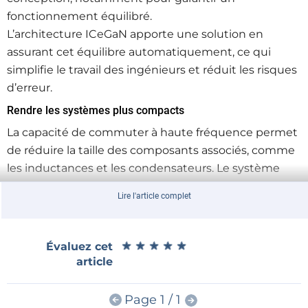
fonctionnement équilibré.
L’architecture ICeGaN apporte une solution en
assurant cet équilibre automatiquement, ce qui
simplifie le travail des ingénieurs et réduit les risques
d’erreur.
Rendre les systèmes plus compacts
La capacité de commuter à haute fréquence permet
de réduire la taille des composants associés, comme
les inductances et les condensateurs. Le système
devient ainsi plus compact et plus léger, un avantage
Lire l'article complet
important dans l’automobile.
Cette réduction contribue également à améliorer
l’efficacité globale.
★
★
★
★
★
★
★
★
★
★
Évaluez cet
article
Assurer la robustesse dans des environnements exigeants
Les systèmes de puissance dans les véhicules sont
Page 1 / 1
exposés à des conditions difficiles. Le dispositif