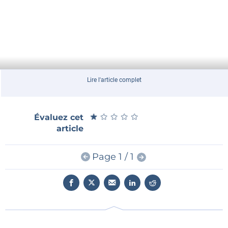
Lire l'article complet
★
★
★
★
★
★
★
★
★
★
Évaluez cet
article
Page 1 / 1