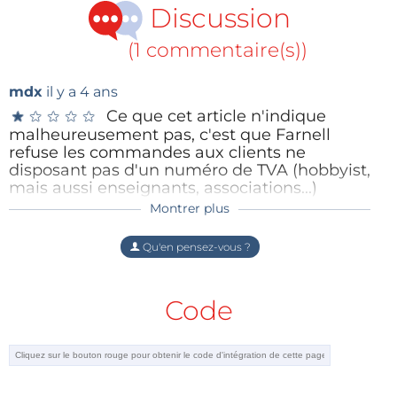
Discussion
(1 commentaire(s))
mdx
il y a 4 ans
Ce que cet article n'indique
★
★
★
★
★
★
★
★
★
★
malheureusement pas, c'est que Farnell
refuse les commandes aux clients ne
disposant pas d'un numéro de TVA (hobbyist,
mais aussi enseignants, associations...)
Montrer plus
Répondre
Qu'en pensez-vous ?
Code