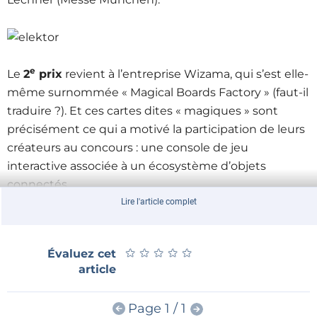
e
Le
2
prix
revient à l’entreprise Wizama, qui s’est elle-
même surnommée « Magical Boards Factory » (faut-il
traduire ?). Et ces cartes dites « magiques » sont
précisément ce qui a motivé la participation de leurs
créateurs au concours : une console de jeu
interactive associée à un écosystème d’objets
connectés.
Lire l'article complet
er
Et voici le gagnant du
1
prix
: Markus Strecker, de
★
★
★
★
★
★
★
★
★
★
Évaluez cet
Teiimo GmbH, a été récompensé pour un système
article
textile novateur constitué de capteurs, de
conducteurs et d’électronique pour effectuer des
Page 1 / 1
mesures (paramètres vitaux, localisation) et