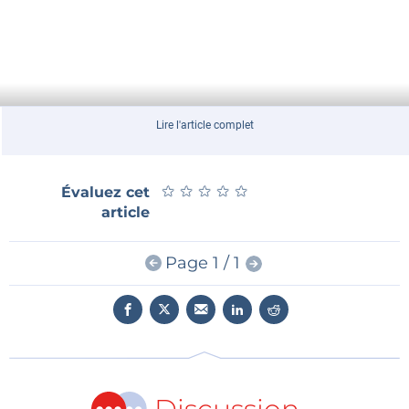
Lire l'article complet
★
★
★
★
★
★
★
★
★
★
Évaluez cet
article
Page 1 / 1