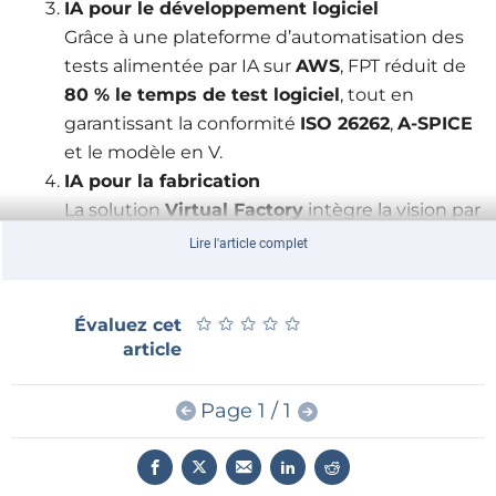
IA pour le développement logiciel
Grâce à une plateforme d’automatisation des
tests alimentée par IA sur
AWS
, FPT réduit de
80 % le temps de test logiciel
, tout en
garantissant la conformité
ISO 26262
,
A-SPICE
et le modèle en V.
IA pour la fabrication
La solution
Virtual Factory
intègre la vision par
ordinateur, l’analyse prédictive et la prise de
Lire l'article complet
décision autonome pour améliorer la qualité et
l’efficacité des opérations.
★
★
★
★
★
★
★
★
★
★
Évaluez cet
Avec plus de
5 000 ingénieurs logiciels
article
automobiles
et des partenariats avec les principaux
acteurs du secteur, FPT s’impose comme un
leader
Page 1 / 1
mondial de la mobilité intelligente
, soutenant la
co-création de solutions IA pour l’automobile.