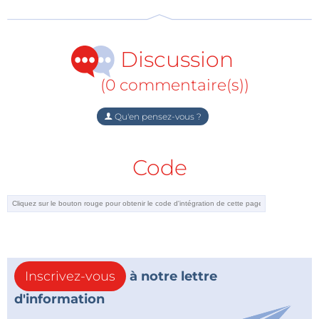
FPT Corporation
|
SDVerse
Discussion
(0 commentaire(s))
Qu'en pensez-vous ?
Code
Inscrivez-vous
à notre lettre
d'information