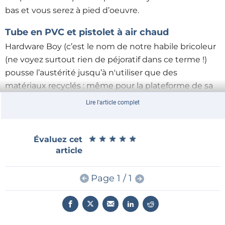
bas et vous serez à pied d’oeuvre.
Tube en PVC et pistolet à air chaud
Hardware Boy (c’est le nom de notre habile bricoleur
(ne voyez surtout rien de péjoratif dans ce terme !)
pousse l’austérité jusqu’à n'utiliser que des
matériaux recyclés : même pour la plateforme de sa
table, il aplatit un tronçon de tube en PVC. Il ne
Lire l'article complet
précise pas d’où viennent les composants de
l’électronique de sa commande de moteurs pas à
pas, mais il n’y a là rien d’extraordinaire : une carte
★
★
★
★
★
★
★
★
★
★
Évaluez cet
article
Arduino Nano et deux pilotes de moteur L293D.
Page 1 / 1
Un pistolet à air chaud pour transformer un tronçon de tube PVC en
plaque. Port de gants isolés obligatoire !