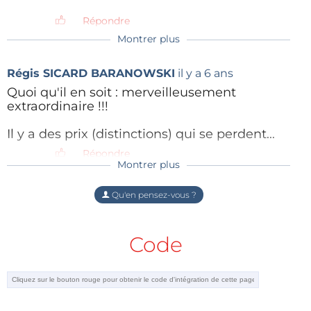
Vers les vidéos
Répondre
assemblage du châssis (10:15)
Montrer plus
confection de la plateforme (10:49)
lélectronique (9:33)
Régis SICARD BARANOWSKI
il y a 6 ans
logiciel, code G, etc. (13:58)
Quoi qu'il en soit : merveilleusement
extraordinaire !!!
ère
Mini CNC Machine – 1
(10:15)
Il y a des prix (distinctions) qui se perdent...
Répondre
Montrer plus
Qu'en pensez-vous ?
Code