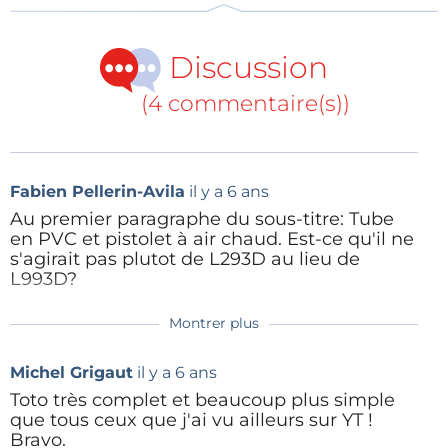
Une telle machine n’est rien sans logiciel.
Hardware
e
Discussion
Boy
devient donc
Software Boy
dans sa 4
vidéo,
pour expliquer comment configurer
Inkscape
,
(4 commentaire(s))
Arduino
et
Processing
pour envoyer du code G au
mini traceur XY.
Tous les fichiers du projet sont disponibles
Fabien Pellerin-Avila
il y a 6 ans
e
Un lien vers le schéma est donné dans la
3
partie
.
Au premier paragraphe du sous-titre: Tube
Les liens vers tous les logiciels requis sont indiqués
en PVC et pistolet à air chaud. Est-ce qu'il ne
s'agirait pas plutot de L293D au lieu de
e
dans la
4
partie
. Il y a même un lien pour
L993D?
télécharger la musique. Je l’ai trouvée si fatigante
que j’ai coupé le son, de toute manière l’auteur ne
Montrer plus
Répondre
ElektorLabs
il y a 6 ans
donne dans ses vidéos aucune explication parlée. Je
Bien sûr, merci, c'est corrigé.
conseille en revanche de ne rater aucune des
Michel Grigaut
il y a 6 ans
incrustations de texte (parfois en petits caractères)
Toto très complet et beaucoup plus simple
que tous ceux que j'ai vu ailleurs sur YT !
qui contiennent des instructions utiles.
Répondre
Bravo.