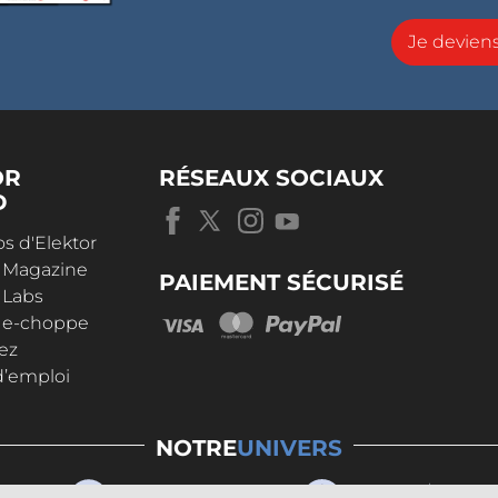
Je devie
OR
RÉSEAUX SOCIAUX
D
s d'Elektor
r Magazine
PAIEMENT SÉCURISÉ
 Labs
r e-choppe
ez
d’emploi
NOTRE
UNIVERS