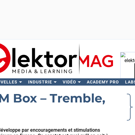
UVELLES
INDUSTRIE
VIDÉO
ACADEMY PRO
LAB
Rech
EM Box – Tremble,
se développe par encouragements et stimulations