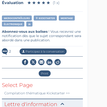
Évaluation
★
★
★
★
★
★
★
★
★
★
(1 x)
MICROCONTRÔLEURS
KICKSTARTER
MONTAGE
ÉLECTRONIQUE
IA
Abonnez-vous aux balises
! Vous recevrez une
notification dès que le sujet correspondant sera
abordé dans une publication.
2
Participez à la conversation
Print
Select Page
Compilation thématique
Kickstarter
>>
Lettre d'information