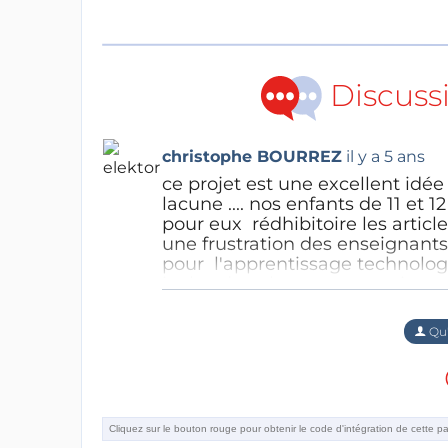
Discuss
christophe BOURREZ
il y a 5 ans
ce projet est une excellent idé
lacune .... nos enfants de 11 et 1
pour eux rédhibitoire les articl
une frustration des enseignants
pour l'apprentissage technolog
inclus dans la page pourrait remé
Francis Pottier
il y a 5 ans
enfants aussi
cordialementt
Bonjour,
Qu'
Concepteur depuis 30 ans, je
Mais au moins je maitrise m
Répondre
Répondre