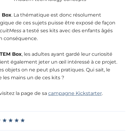
 Box
. La thématique est donc résolument
logique de ces sujets puisse être exposé de façon
rcuitMess
a testé ses kits avec des enfants âgés
 en conséquence.
TEM Box
, les adultes ayant gardé leur curiosité
ient également jeter un œil intéressé à ce projet.
es objets on ne peut plus pratiques. Qui sait, le
 les mains un de ces kits ?
 visitez la page de sa
campagne Kickstarter
.
★
★
★
★
★
★
★
★
★
★