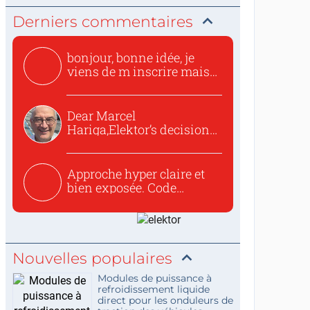
Derniers commentaires
bonjour, bonne idée, je
viens de m inscrire mais
o...
Dear Marcel
Hariga,Elektor’s decision
to republish...
Approche hyper claire et
bien exposée. Code
concis...
Nouvelles populaires
Modules de puissance à
refroidissement liquide
direct pour les onduleurs de