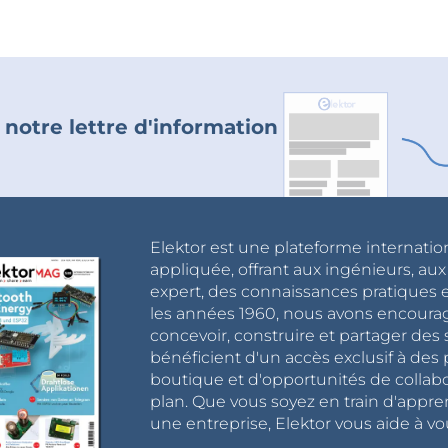
 notre lettre d'information
Elektor est une plateforme internatio
appliquée, offrant aux ingénieurs, au
expert, des connaissances pratiques et
les années 1960, nous avons encou
concevoir, construire et partager de
bénéficient d'un accès exclusif à des 
boutique et d'opportunités de collab
plan. Que vous soyez en train d'appr
une entreprise, Elektor vous aide à vou