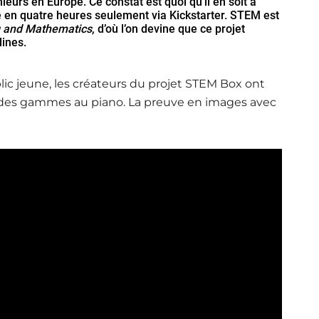
ieurs en Europe. Ce constat est quoi qu’il en soit à
cé en quatre heures seulement via Kickstarter. STEM est
g and Mathematics
, d’où l’on devine que ce projet
lines.
blic jeune, les créateurs du projet STEM Box ont
des gammes au piano. La preuve en images avec