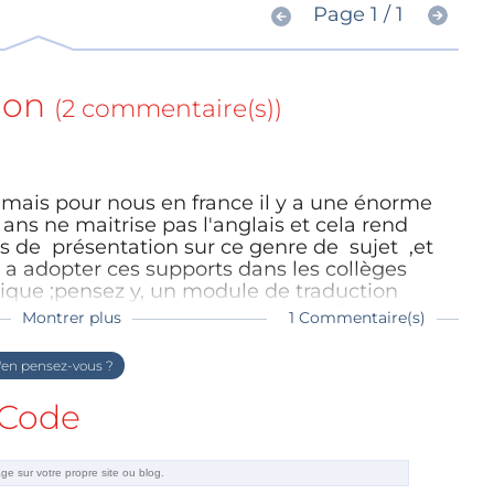
Page 1 / 1
ion
(2 commentaire(s))
e mais pour nous en france il y a une énorme
2 ans ne maitrise pas l'anglais et cela rend
es de présentation sur ce genre de sujet ,et
 a adopter ces supports dans les collèges
ique ;pensez y, un module de traduction
dier a cela ,vous tirerez les bénéfices et les
Montrer plus
1 Commentaire(s)
en pensez-vous ?
 ne maitrise toujours pas l'anglais.
a langue maternelle ...
Code