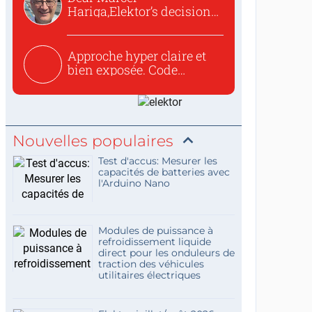
Hariga,Elektor’s decision
to republish...
Approche hyper claire et
bien exposée. Code
concis...
Nouvelles populaires
Test d'accus: Mesurer les
capacités de batteries avec
l'Arduino Nano
Modules de puissance à
refroidissement liquide
direct pour les onduleurs de
traction des véhicules
utilitaires électriques