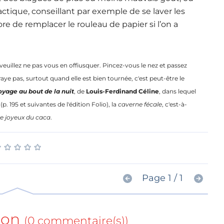
tique, conseillant par exemple de se laver les
re de remplacer le rouleau de papier si l’on a
, veuillez ne pas vous en offiusquer. Pincez-vous le nez et passez
raye pas
, surtout quand elle est bien tournée, c'est peut-être le
oyage au bout de la nuit
, de
Louis-Ferdinand Céline
, dans lequel
 195 et suivantes de l'édition Folio), la
caverne fécale
, c'est-à-
 joyeux du caca
.
★
★
★
★
★
★
★
★
★
★
Page 1 / 1
ion
(0 commentaire(s))