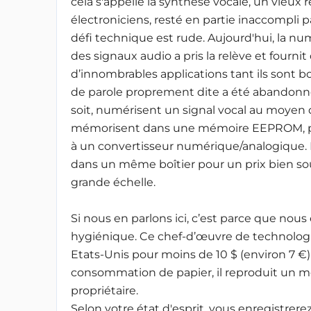
cela s'appelle la synthèse vocale, un vieux 
électroniciens, resté en partie inaccompli p
défi technique est rude. Aujourd'hui, la nu
des signaux audio a pris la relève et fourni
d’innombrables applications tant ils sont b
de parole proprement dite a été abandonné. 
soit, numérisent un signal vocal au moyen d
mémorisent dans une mémoire EEPROM, pour
à un convertisseur numérique/analogique. Il
dans un même boîtier pour un prix bien souv
grande échelle.
Si nous en parlons ici, c’est parce que nou
hygiénique. Ce chef-d’œuvre de technologi
Etats-Unis pour moins de 10 $ (environ 7 €) a
consommation de papier, il reproduit un m
propriétaire.
Selon votre état d'esprit, vous enregistrer