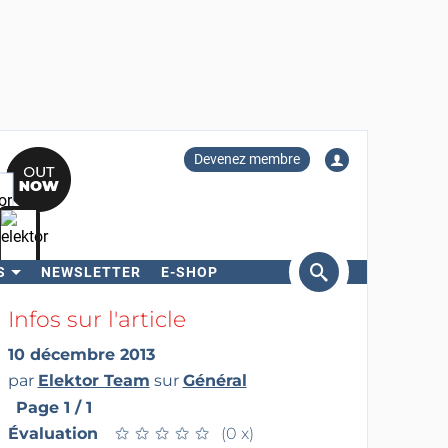
Devenez membre
S
NEWSLETTER
E-SHOP
ercher
Infos sur l'article
10 décembre 2013
par
Elektor Team
sur
Général
Page 1 / 1
Évaluation
★
★
★
★
★
★
★
★
★
★
(0 x)