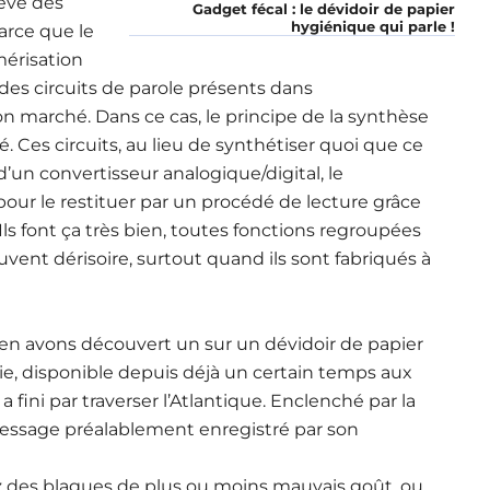
rêve des
Gadget fécal : le dévidoir de papier
hygiénique qui parle !
arce que le
mérisation
t des circuits de parole présents dans
on marché. Dans ce cas, le principe de la synthèse
Ces circuits, au lieu de synthétiser quoi que ce
’un convertisseur analogique/digital, le
 le restituer par un procédé de lecture grâce
s font ça très bien, toutes fonctions regroupées
ent dérisoire, surtout quand ils sont fabriqués à
s en avons découvert un sur un dévidoir de papier
e, disponible depuis déjà un certain temps aux
 fini par traverser l’Atlantique. Enclenché par la
essage préalablement enregistré par son
ez des blagues de plus ou moins mauvais goût, ou