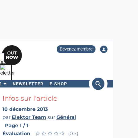
Devenez membre
S
NEWSLETTER
E-SHOP
ercher
Infos sur l'article
10 décembre 2013
par
Elektor Team
sur
Général
Page 1 / 1
Évaluation
★
★
★
★
★
★
★
★
★
★
(0 x)