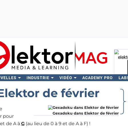
UVELLES
INDUSTRIE
VIDÉO
ACADEMY PRO
LAB
Rech
lektor de février
e
Gexadoku dans Elektor de février
er pour
 et de A à
G
(au lieu de 0 à 9 et de A à F) !