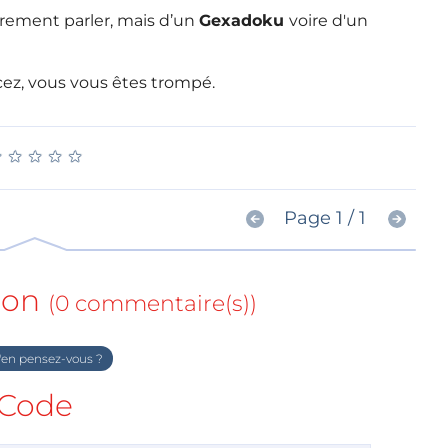
prement parler, mais d’un
Gexadoku
voire d'un
ez, vous vous êtes trompé.
★
★
★
★
★
★
★
★
★
★
Page 1 / 1
ion
(0 commentaire(s))
en pensez-vous ?
Code