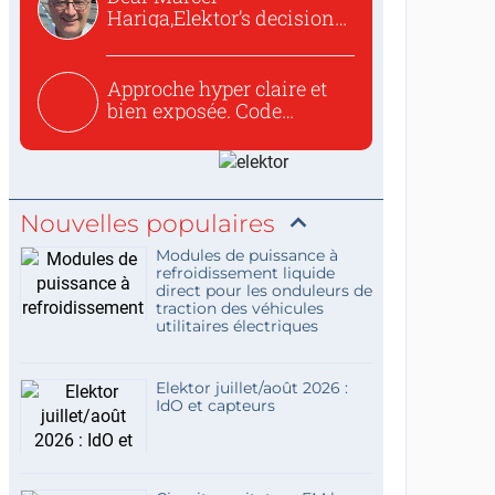
Hariga,Elektor’s decision
to republish...
Approche hyper claire et
bien exposée. Code
concis...
Nouvelles populaires
Modules de puissance à
refroidissement liquide
direct pour les onduleurs de
traction des véhicules
utilitaires électriques
Elektor juillet/août 2026 :
IdO et capteurs