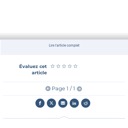
Lire l'article complet
★
★
★
★
★
★
★
★
★
★
Évaluez cet
article
Page 1 / 1