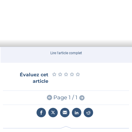
Lire l'article complet
★
★
★
★
★
★
★
★
★
★
Évaluez cet
article
Page 1 / 1