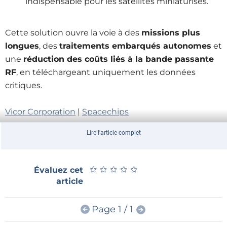
indispensable pour les satellites miniaturisés.
Cette solution ouvre la voie à des
missions plus
longues
, des
traitements embarqués autonomes
et
une
réduction des coûts liés à la bande passante
RF
, en téléchargeant uniquement les données
critiques.
Vicor
Corporation
|
Spacechips
Lire l'article complet
★
★
★
★
★
★
★
★
★
★
Évaluez cet
article
Page 1 / 1