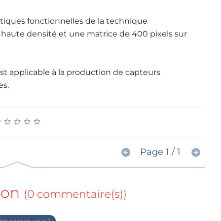
tiques fonctionnelles de la technique
 haute densité et une matrice de 400 pixels sur
st applicable à la production de capteurs
es.
★
★
★
★
★
★
★
★
★
★
Page 1 / 1
ion
(0 commentaire(s))