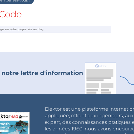
en pensez-vous ?
Code
 notre lettre d'information
Elektor est une plateforme internatio
appliquée, offrant aux ingénieurs, au
expert, des connaissances pratiques et
les années 1960, nous avons encou