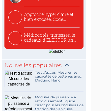
to republish...
Approche hyper claire et
bien exposée. Code
concis...
Médiocrités, tristesses, le
cadeaux d'ELEKTOR un
c...
Nouvelles populaires
Test d'accus: Mesurer les
capacités de batteries avec
l'Arduino Nano
Modules de puissance à
refroidissement liquide
direct pour les onduleurs de
traction des véhicules