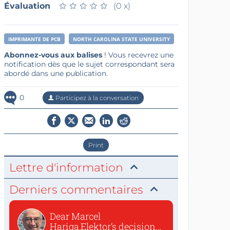
Évaluation
★
★
★
★
★
★
★
★
★
★
(0 x)
IMPRIMANTE DE PCB
NORTH CAROLINA STATE UNIVERSITY
Abonnez-vous aux balises
! Vous recevrez une
notification dès que le sujet correspondant sera
abordé dans une publication.
0
Participez à la conversation
Print
Lettre d'information
Derniers commentaires
Dear Marcel
Hariga,Elektor’s decision