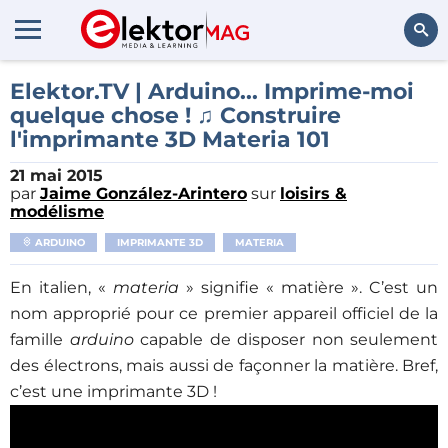
Rechercher
Elektor.TV | Arduino... Imprime-moi
quelque chose ! ♫ Construire
l'imprimante 3D Materia 101
21 mai 2015
par
Jaime González-Arintero
sur
loisirs &
modélisme
ARDUINO
IMPRIMANTE 3D
MATERIA
En italien, «
materia
» signifie « matière ». C’est un
nom approprié pour ce premier appareil officiel de la
famille
arduino
capable de disposer non seulement
des électrons, mais aussi de façonner la matière. Bref,
c’est une imprimante 3D !