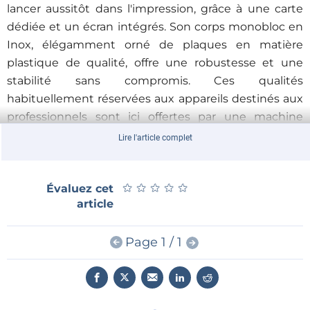
lancer aussitôt dans l'impression, grâce à une carte
dédiée et un écran intégrés. Son corps monobloc en
Inox, élégamment orné de plaques en matière
plastique de qualité, offre une robustesse et une
stabilité sans compromis. Ces qualités
habituellement réservées aux appareils destinés aux
professionnels sont ici offertes par une machine
compacte, destinée à tous les utilisateurs exigeants,
Lire l'article complet
mais dont le budget est compact lui aussi.
L’assemblage du kit de la Materia 101 est facilement à
★
★
★
★
★
★
★
★
★
★
la portée d’un débutant et lui prendra environ
Évaluez cet
article
6 heures. À vos kits, prêts, imprimez !
Page 1 / 1
Kit Arduino Materia 101 dans l'e-choppe
d'Elektor
(spécifications et commande)
Tous nos produits Arduino