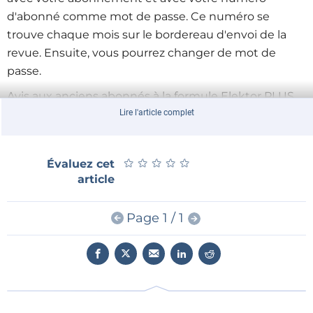
d'abonné comme mot de passe. Ce numéro se
trouve chaque mois sur le bordereau d'envoi de la
revue. Ensuite, vous pourrez changer de mot de
passe.
Avis aux anciens abonnés à la formule Elektor PLUS
maintenant remplacée par la carte de membre
Lire l'article complet
GOLD : si vous aviez déjà changé de mot de passe,
utilisez-le.
★
★
★
★
★
★
★
★
★
★
Évaluez cet
article
Page 1 / 1