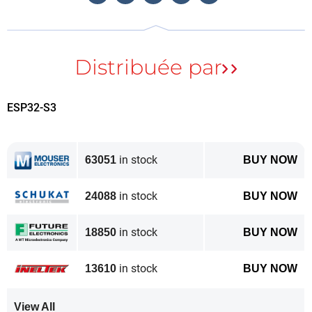
Ce kit de développement IA est la solution idéale
pour les développeurs qui souhaitent prototyper et
transformer les systèmes d’exploitation industriels
existants en applications
Edge
,
IA
et IHM ou en
d’autres systèmes IoT complexes.
ESP32-S3
Mouser Electronics
|
Espressif Systems
in stock
63051
BUY NOW
in stock
24088
BUY NOW
in stock
18850
BUY NOW
in stock
13610
BUY NOW
View All