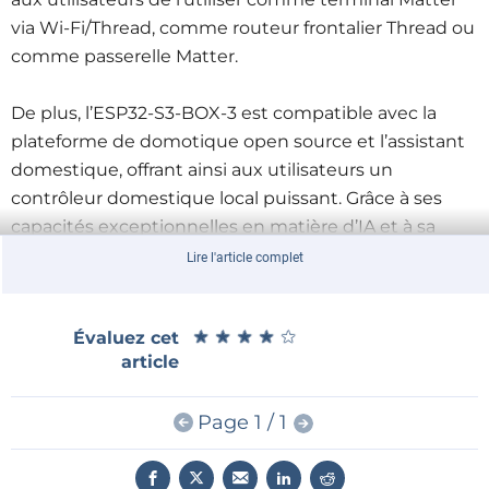
via Wi-Fi/Thread, comme routeur frontalier Thread ou
comme passerelle Matter.
De plus, l’ESP32-S3-BOX-3 est compatible avec la
plateforme de domotique open source et l’assistant
domestique, offrant ainsi aux utilisateurs un
contrôleur domestique local puissant. Grâce à ses
capacités exceptionnelles en matière d’IA et à sa
faible consommation d’énergie, l’ESP32-S3-BOX-3 est
Lire l'article complet
le choix idéal pour les solutions de
domotique
.
★
★
★
★
★
★
★
★
★
★
Évaluez cet
La plateforme cloud AIoT d’Espressif, ESP RainMaker,
article
est compatible avec l’ESP32-S3-BOX-3 pour la
configuration des GPIO et des commandes vocales
Page 1 / 1
hors ligne, tout en offrant un contrôle à distance via
des applications mobiles ou des assistants vocaux
tiers.