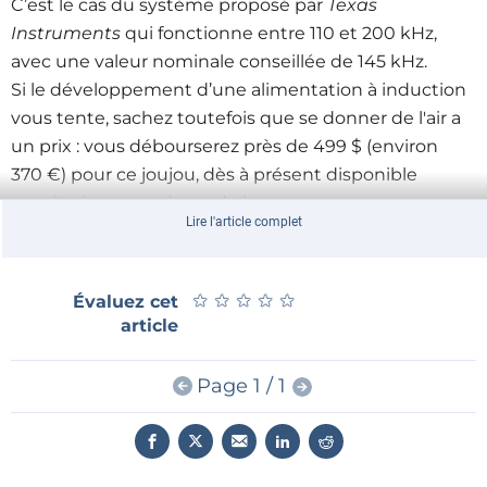
C’est le cas du système proposé par
Texas
Instruments
qui fonctionne entre 110 et 200 kHz,
avec une valeur nominale conseillée de 145 kHz.
Si le développement d’une alimentation à induction
vous tente, sachez toutefois que se donner de l'air a
un prix : vous débourserez près de 499 $ (environ
370 €) pour ce joujou, dès à présent disponible
auprès des revendeurs de la marque.
Lire l'article complet
★
★
★
★
★
★
★
★
★
★
Évaluez cet
article
Page 1 / 1