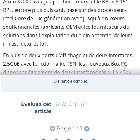
Atom X7000 avec jusqu'à huit cœurs, et le KBox A-151-
RPL, encore plus puissant, basé sur des processeurs
Intel Core de 13e génération avec jusqu'à dix cœurs,
soutiennent les fabricants OEM et les fournisseurs de
solutions dans l'exploitation du plein potentiel de leurs
infrastructures IoT.
En plus de deux ports d'affichage et de deux interfaces
2.5GbE avec fonctionnalité TSN, les nouveaux Box PC
disposent également de deux interfaces série. Le KBox
A-151-RPL offre quatre ports USB 3.2 rapides, tandis que
Lire l'article complet
le KBox A-151-AML/ADN dispose de trois ports USB 3.2,
dont un avec une prise USB-C, ainsi qu'un port USB 2.0.
★
★
★
★
★
★
★
★
★
★
Évaluez cet
Grâce aux trois slots d'extension M.2, qui peuvent être
article
utilisés pour intégrer des SSD NVMe ainsi que des bus
de terrain et des technologies sans fil telles que la
Page 1 / 1
connectivité 4G/5G ou WiFi 6, les KBox A-151-AML/ADN