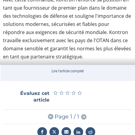
tant que fournisseur de premier plan dans le domaine
des technologies de défense et souligne l'importance de
solutions modernes, sécurisées et fiables pour
répondre aux exigences de sécurité mondiale. Kontron
travaille exclusivement avec les pays de l'OTAN dans ce
domaine sensible et garantit les normes les plus élevées
en tant que partenaire stratégique.
Hannes Niederhauser, PDG de Kontron AG, déclare : «
Lire l'article complet
Cette commande représente une étape importante
pour Kontron et souligne la confiance de nos
partenaires dans notre expertise de pointe en
★
★
★
★
★
★
★
★
★
★
Évaluez cet
technologies modernes pour les applications de
article
défense. Avec notre solution système, nous contribuons
de manière significative à l'amélioration des systèmes
Page 1 / 1
de surveillance. »