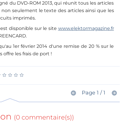
né du DVD-ROM 2013, qui réunit tous les articles
t non seulement le texte des articles ainsi que les
rcuits imprimés.
st disponible sur le site
www.elektormagazine.fr
 GREENCARD.
'au 1er février 2014 d'une remise de 20 % sur le
ffre les frais de port !
★
★
★
★
★
★
★
★
★
★
Page 1 / 1
ion
(0 commentaire(s))