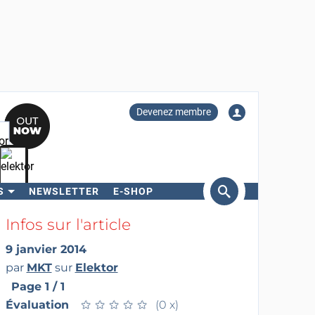
Devenez membre
S
NEWSLETTER
E-SHOP
ercher
Infos sur l'article
9 janvier 2014
par
MKT
sur
Elektor
Page 1 / 1
Évaluation
★
★
★
★
★
★
★
★
★
★
(0 x)