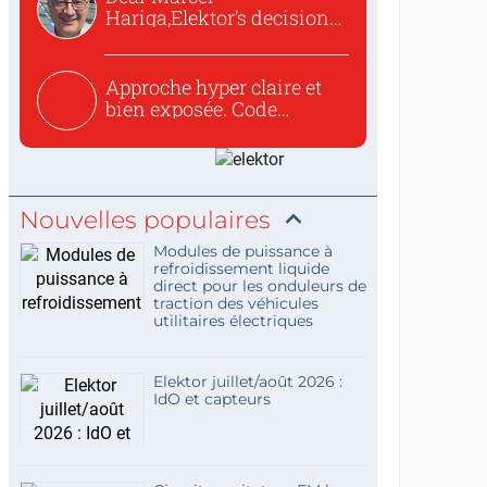
Hariga,Elektor’s decision
to republish...
Approche hyper claire et
bien exposée. Code
concis...
Nouvelles populaires
Modules de puissance à
refroidissement liquide
direct pour les onduleurs de
traction des véhicules
utilitaires électriques
Elektor juillet/août 2026 :
IdO et capteurs