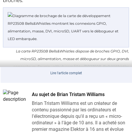
broches.
La carte RP2350B Bells&Whistles dispose de broches GPIO, DVI,
microSD, alimentation, masse et débogueur sur deux grands
connecteurs. Source :
github.com/riktw/RP2350B_BellsNWhistles
Lire l'article complet
Elektor a déjà présenté la
puce RP2350
comme une
avancée notable par rapport à la génération RP2040.
Au sujet de Brian Tristam Williams
Bells&Whistles tire parti de ce nouveau composant,
tout en conservant un pied dans l'écosystème Pico
Brian Tristam Williams est un créateur de
contenu passionné par les ordinateurs et
en utilisant un RP2040 comme débogueur.
l'électronique depuis qu'il a reçu un « micro-
ordinateur » à l'âge de 10 ans. Il a acheté son
Déboguer sans dongle supplémentaire
premier magazine Elektor à 16 ans et évolue