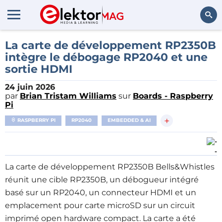
Rechercher
La carte de développement RP2350B
intègre le débogage RP2040 et une
sortie HDMI
24 juin 2026
par
Brian Tristam Williams
sur
Boards - Raspberry
Pi
+
RASPBERRY PI
RP2040
EMBEDDED & AI
-
La carte de développement RP2350B Bells&Whistles
réunit une cible RP2350B, un débogueur intégré
basé sur un RP2040, un connecteur HDMI et un
emplacement pour carte microSD sur un circuit
imprimé open hardware compact. La carte a été