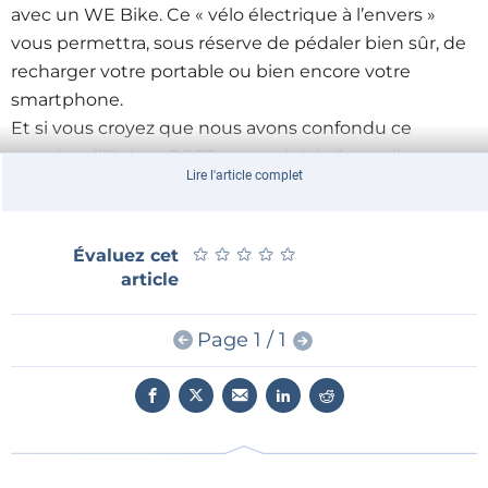
avec un WE Bike. Ce « vélo électrique à l’envers »
vous permettra, sous réserve de pédaler bien sûr, de
recharger votre portable ou bien encore votre
smartphone.
Et si vous croyez que nous avons confondu ce
numéro d’Elektor.POST avec celui du 1er avril, vous
Lire l'article complet
pouvez dès à présent vous rendre à la gare
Montparnasse à Paris où cinq de ces vélos d’un
nouveau genre sont déjà installés et opérationnels.
★
★
★
★
★
★
★
★
★
★
Évaluez cet
Comme le dit le (désormais) vieil adage : avec la SNCF
article
tout est possible !
Page 1 / 1