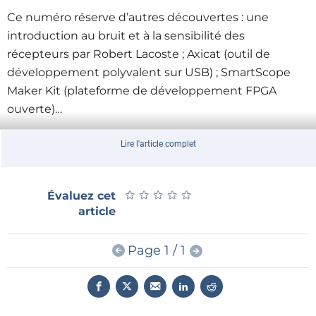
Ce numéro réserve d’autres découvertes : une
introduction au bruit et à la sensibilité des
récepteurs par Robert Lacoste ; Axicat (outil de
développement polyvalent sur USB) ; SmartScope
Maker Kit (plateforme de développement FPGA
ouverte)…
Ce n’est pas tout : découvrez la table des matières
Lire l'article complet
complète
ici
.
Ce numéro sera en kiosque à partir du 23 novembre,
★
★
★
★
★
★
★
★
★
★
Évaluez cet
il est aussi
disponible ici
.
article
Pour ne manquer aucun numéro,
abonnez-vous
maintenant
!
Page 1 / 1