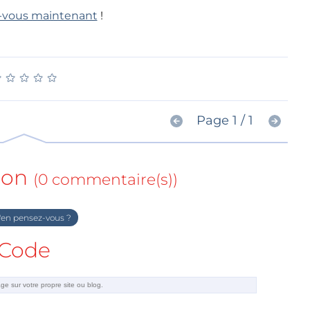
-vous maintenant
!
★
★
★
★
★
★
★
★
★
★
Page 1 / 1
ion
(0 commentaire(s))
en pensez-vous ?
Code