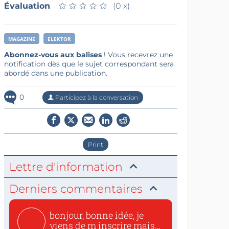
Évaluation
★
★
★
★
★
★
★
★
★
★
(0 x)
MAGAZINE
ELEKTOR
Abonnez-vous aux balises
! Vous recevrez une
notification dès que le sujet correspondant sera
abordé dans une publication.
0
Participez à la conversation
Print
Lettre d'information
Derniers commentaires
bonjour, bonne idée, je
viens de m inscrire mais