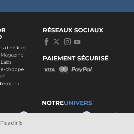
OR
RÉSEAUX SOCIAUX
D
s d'Elektor
r Magazine
PAIEMENT SÉCURISÉ
 Labs
r e-choppe
ez
d’emploi
NOTRE
UNIVERS
Plus d'info