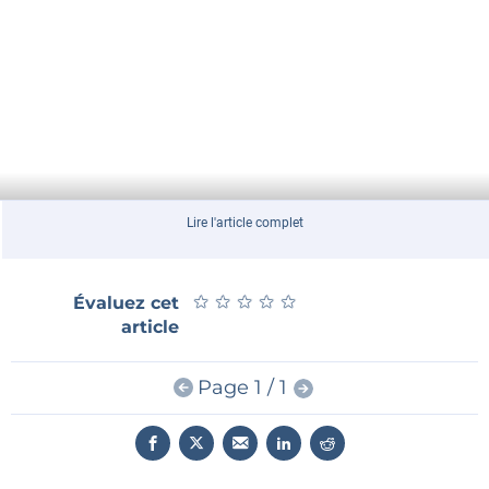
Lire l'article complet
★
★
★
★
★
★
★
★
★
★
Évaluez cet
article
Page 1 / 1