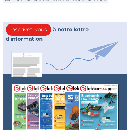
Inscrivez-vous
à notre lettre
d'information