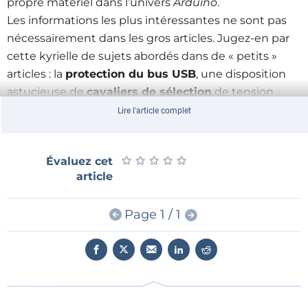
propre matériel dans l’univers
Arduino
.
Les informations les plus intéressantes ne sont pas
nécessairement dans les gros articles. Jugez-en par
cette kyrielle de sujets abordés dans de « petits »
articles : la
protection du bus USB
, une disposition
astucieuse de
cavaliers de sélection
de tension
d’alimentation de telle sorte qu’aucune fausse
Lire l'article complet
manœuvre ne soit possible, les subtilités du
condensateur de sortie des
convertisseurs DC/DC
,
★
★
★
★
★
★
★
★
★
★
Évaluez cet
la
polarité des LED CMS
, l’utilisation d’
adaptateurs
article
DIP pour programmateurs in situ
ou la mesure
avec un
thermomètre relatif
ou différentiel qui
Page 1 / 1
indique à l’aide d’un galvanomètre à zéro central la
différence de température entre l’intérieur d’une
habitation et l’extérieur, le recyclage d’
un
instrument de vol
, ou encore le profit que l’on peut
tirer de propriétés peu connues des
circuits
intégrés USB FT2232H de FTDI
.