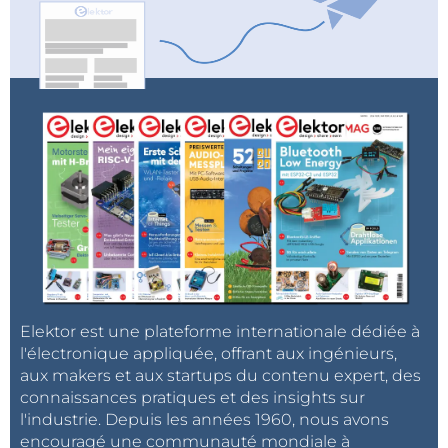
Nouveau four ultra moderne en technologie de
pointe pour CMS.
Passerelle USB/série BOB-FT232R
Pas plus grand que l’embout moulé d’un câble USB !
Pratique, rapide à mettre en œuvre, réutilisable, multi
plate-forme (Windows, Linux, etc.) et pas trop cher
pour autant.
Chargeur pour accus au lithium individuels
Le régulateur BQ24002 de Texas Instruments
permet de construire très simplement un petit
module chargeur pour accus Lithium-Ion.
Elektor est une plateforme internationale dédiée à
l'électronique appliquée, offrant aux ingénieurs,
aux makers et aux startups du contenu expert, des
Enregistreur météo USB de longue durée
connaissances pratiques et des insights sur
avec capteurs I²C barométrique, thermométrique et
l'industrie. Depuis les années 1960, nous avons
hygrométrique
encouragé une communauté mondiale à