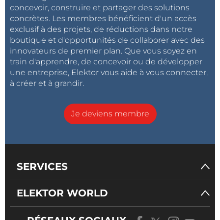
Cet enregistreur de données autonome enregistre
concevoir, construire et partager des solutions
concrètes. Les membres bénéficient d'un accès
avec une pile quelque six à huit semaines de
exclusif à des projets, de réductions dans notre
données fournies par des capteurs I²C de pression
boutique et d'opportunités de collaborer avec des
atmosphérique, température et humidité et les
innovateurs de premier plan. Que vous soyez en
affiche sur un LCD. Les résultats, collectés par
train d'apprendre, de concevoir ou de développer
l’intermédiaire d’un port USB, sont représentés
une entreprise, Elektor vous aide à vous connecter,
graphiquement sur un PC par GNUplot.
à créer et à grandir.
RC5 en Flowcode
Je deviens membre
Comment profiter du protocole de
télécommande RC5 et ajouter un récepteur
infrarouge de télécommande à vos projets
d'électronique, en utilisant les E-blocks.
SERVICES
Le bus arrive (7) | Protocole simple d’application
ELEKTOR WORLD
Notre bus repart, après une petite pause estivale : ce
numéro présentera un protocole simple avec lequel