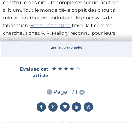
construire des circuits complexes sur un bout de
silicium. Tout le monde développait des circuits
miniatures tout en optimisant le processus de
fabrication.
Hans Camenzind
travaillait comme
chercheur chez P. R. Mallory, reconnu pour leurs
batteries sèches, aux États-Unis. En 1968, il a
Lire l'article complet
commencé à travailler chez Signetics, une société
créée en 1961 par une équipe d'anciens ingénieurs de
Fairchild. Les fondateurs avaient estimé que Fairchild
★
★
★
★
★
★
★
★
★
★
Évaluez cet
était trop axée sur les transistors et que l'avenir était
article
aux circuits intégrés.
Page 1 / 1
En Suisse, Camenzind avait entrepris un
apprentissage pour devenir ingénieur radio. Après
avoir émigré aux États-Unis, il a enseigné la
conception de circuits tout en préparant un master
en administration des affaires. Il a compris les défis de