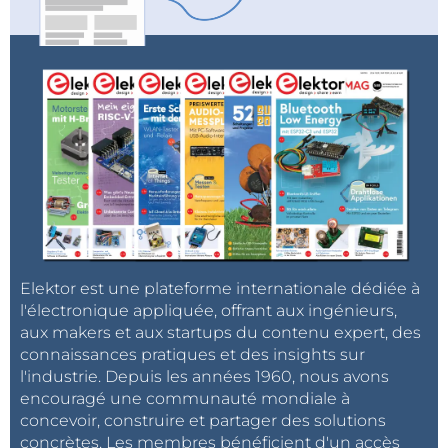
verrouillage de phase (PLL), et une bonne collection
de dispositifs logiques numériques. Ils étaient
devenus la norme dans de nombreux appareils.
Fairchild, qui avait depuis décidé que les circuits
intégrés étaient intéressants, avait copié plusieurs de
leurs conceptions. Vers la fin des années 1960, ils ont
connu des difficultés financières en tentant de
concurrencer Fairchild et d'autres fabricants.
Camenzind avait développé des PLL, mais il s'est
désillusionné de son rôle comme son employeur
semblait trébucher, malgré l’avantage technique
Elektor est une plateforme internationale dédiée à
qu’il offrait. Il a quitté en 1971, en prévoyant d'écrire un
l'électronique appliquée, offrant aux ingénieurs,
livre, laissant la porte ouverte pour continuer à
aux makers et aux startups du contenu expert, des
travailler pour eux en tant que consultant en
connaissances pratiques et des insights sur
l'industrie. Depuis les années 1960, nous avons
conception.
encouragé une communauté mondiale à
concevoir, construire et partager des solutions
Pour Camenzind, l'oscillateur utilisé pour les PLL
concrètes. Les membres bénéficient d'un accès