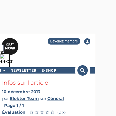
Devenez membre
S
NEWSLETTER
E-SHOP
ercher
Infos sur l'article
10 décembre 2013
par
Elektor Team
sur
Général
Page 1 / 1
Évaluation
★
★
★
★
★
★
★
★
★
★
(0 x)