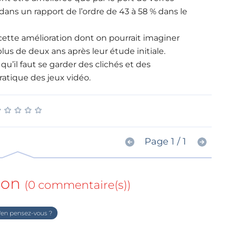
 dans un rapport de l’ordre de 43 à 58 % dans le
cette amélioration dont on pourrait imaginer
plus de deux ans après leur étude initiale.
 qu’il faut se garder des clichés et des
ratique des jeux vidéo.
★
★
★
★
★
★
★
★
★
★
Page 1 / 1
ion
(0 commentaire(s))
en pensez-vous ?