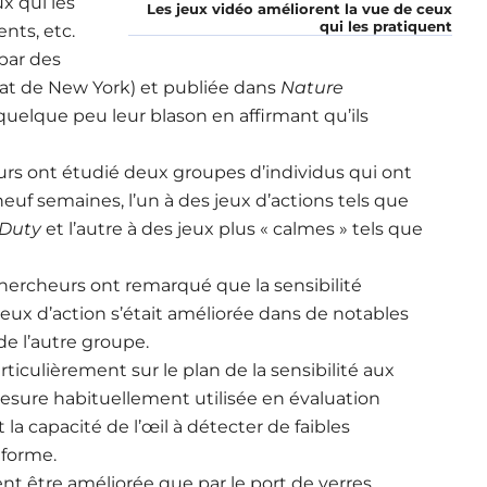
x qui les
Les jeux vidéo améliorent la vue de ceux
qui les pratiquent
nts, etc.
 par des
tat de New York) et publiée dans
Nature
quelque peu leur blason en affirmant qu’ils
eurs ont étudié deux groupes d’individus qui ont
uf semaines, l’un à des jeux d’actions tels que
f Duty
et l’autre à des jeux plus « calmes » tels que
 chercheurs ont remarqué que la sensibilité
jeux d’action s’était améliorée dans de notables
de l’autre groupe.
ticulièrement sur le plan de la sensibilité aux
sure habituellement utilisée en évaluation
it la capacité de l’œil à détecter de faibles
iforme.
nt être améliorée que par le port de verres