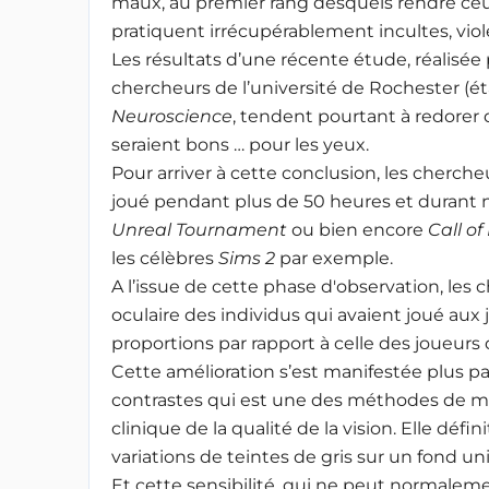
maux, au premier rang desquels rendre ceu
pratiquent irrécupérablement incultes, viole
Les résultats d’une récente étude, réalisée
chercheurs de l’université de Rochester (é
Neuroscience
, tendent pourtant à redorer 
seraient bons … pour les yeux.
Pour arriver à cette conclusion, les cherch
joué pendant plus de 50 heures et durant ne
Unreal Tournament
ou bien encore
Call o
les célèbres
Sims 2
par exemple.
A l’issue de cette phase d'observation, les
oculaire des individus qui avaient joué aux 
proportions par rapport à celle des joueurs 
Cette amélioration s’est manifestée plus par
contrastes qui est une des méthodes de me
clinique de la qualité de la vision. Elle défin
variations de teintes de gris sur un fond un
Et cette sensibilité, qui ne peut normaleme