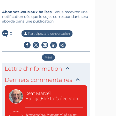
Abonnez-vous aux balises
! Vous recevrez une
notification dès que le sujet correspondant sera
abordé dans une publication.
0
Participez à la conversation
Print
Lettre d'information
Derniers commentaires
Dear Marcel
Hariga,Elektor’s decision
to republish...
Approche hyper claire et