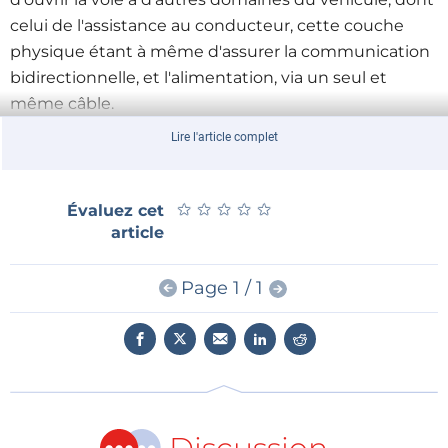
celui de l'assistance au conducteur, cette couche
physique étant à même d'assurer la communication
bidirectionnelle, et l'alimentation, via un seul et
même câble.
La sécurité des contenus est assurée par la
Lire l'article complet
technologie
High-Bandwidth Digital Content
Protection
qui complète le cryptage DTCP
★
★
★
★
★
★
★
★
★
★
Évaluez cet
numérique déjà implanté. MOST de satisfait répond
article
ainsi aux exigences afférentes à la protection
anticopie des futurs systèmes de gestion de droits,
Page 1 / 1
et de contrôle de copie.
Le canal ethernet MOST fournit l'infrastructure
nécessaire à l'implémentation de tous les protocoles
et mécanismes indispensables à la garantie d'un
accès Internet, dont le protocole IP, le protocole de