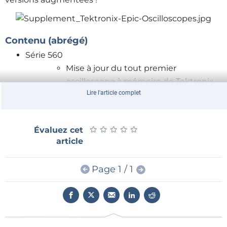
Contenu (abrégé)
Série 560
Mise à jour du tout premier
oscilloscope à mémoire de Tektronix.
Lire l'article complet
Type 564B, version révisée à
semiconducteurs du 564. Le 564A est
décrit dans le livre
Tektronix Epic
★
★
★
★
★
★
★
★
★
★
Évaluez cet
Oscilloscopes
.
article
Plug-ins :
3B4 Plug-in — une base de
Page 1 / 1
temps à grande vitesse
3A6 Plug-in — un
amplificateur vertical avec
ligne de retard