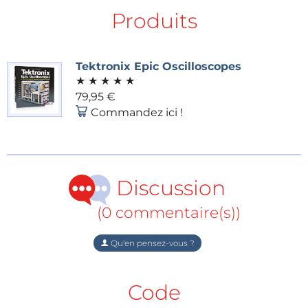
Produits
Série 500
Type M Plug-in — quatre traces pour
les oscilloscopes 530/540
Tektronix Epic Oscilloscopes
★
★
★
★
★
79,95 €
« Comparaison Impossible ». Une séquence de
Commandez ici !
deux impulsions rapides visualisées sur
différents oscilloscopes. Test sans validité
scientifique, juste pour l'amusement technique
!
Discussion
(0 commentaire(s))
Série 300
Type 324A — une révolution complète
Qu'en pensez-vous ?
à la fois en tant que ligne de produits
et dans le modèle commercial.
Code