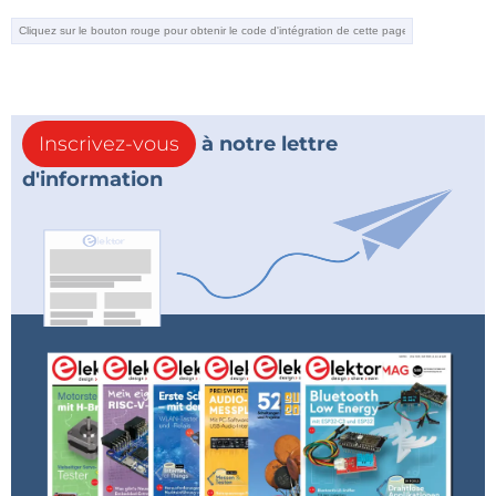
L'affaire Sony
Avant-première : le carnet du restaurateur
Tektronix
Giovanni Becattini travaille sur une autre publication
imprimée pour Elektor (à paraître au dernier
Inscrivez-vous
à notre lettre
trimestre 2024). Son nouveau
Tektronix Restorer's
d'information
Notebook
est un guide complet pour la restauration
des oscilloscopes Tek, comprenant des descriptions
détaillées, des suggestions pratiques, des notes
techniques, des photos et des diagrammes.